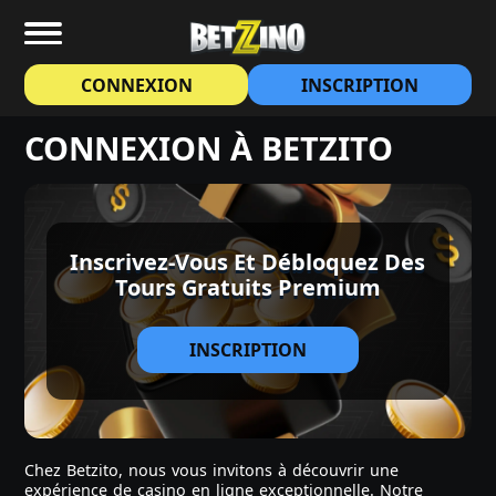
CONNEXION
INSCRIPTION
CONNEXION À BETZITO
Inscrivez-Vous Et Débloquez Des
Tours Gratuits Premium
INSCRIPTION
Chez Betzito, nous vous invitons à découvrir une
expérience de casino en ligne exceptionnelle. Notre