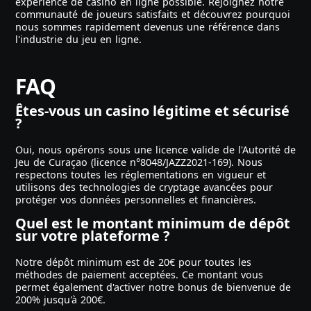
expérience de casino en ligne possible. Rejoignez notre
communauté de joueurs satisfaits et découvrez pourquoi
nous sommes rapidement devenus une référence dans
l'industrie du jeu en ligne.
FAQ
Êtes-vous un casino légitime et sécurisé
?
Oui, nous opérons sous une licence valide de l'Autorité de
Jeu de Curaçao (licence n°8048/JAZZ2021-169). Nous
respectons toutes les réglementations en vigueur et
utilisons des technologies de cryptage avancées pour
protéger vos données personnelles et financières.
Quel est le montant minimum de dépôt
sur votre plateforme ?
Notre dépôt minimum est de 20€ pour toutes les
méthodes de paiement acceptées. Ce montant vous
permet également d'activer notre bonus de bienvenue de
200% jusqu'à 200€.