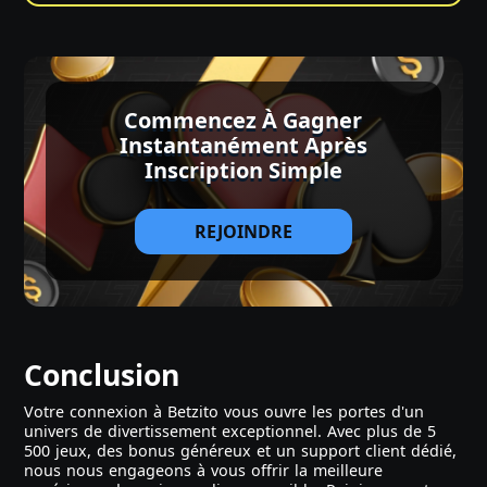
Commencez À Gagner
Instantanément Après
Inscription Simple
REJOINDRE
Conclusion
Votre connexion à Betzito vous ouvre les portes d'un
univers de divertissement exceptionnel. Avec plus de 5
500 jeux, des bonus généreux et un support client dédié,
nous nous engageons à vous offrir la meilleure